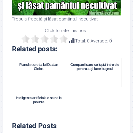
Trebuia frecată și lăsat pamântul necultivat
Click to rate this post!
[Total:
0
Average:
0
]
Related posts:
Planul secret a lui Dacian
Companii care se luptă între ele
Ciolos
pentru a-și face bugetul
Inteligenta artificiala o sa ne ia
joburile
Related Posts