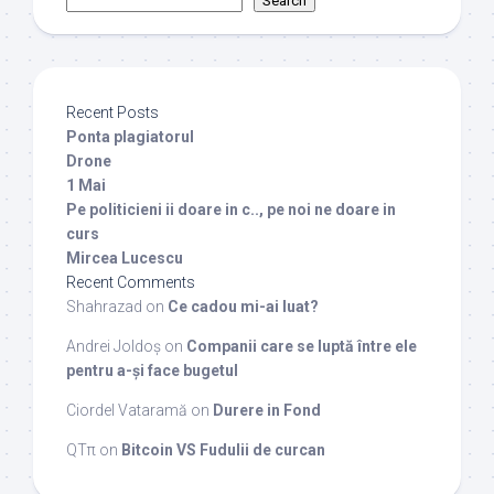
Search
Recent Posts
Ponta plagiatorul
Drone
1 Mai
Pe politicieni ii doare in c.., pe noi ne doare in
curs
Mircea Lucescu
Recent Comments
Shahrazad
on
Ce cadou mi-ai luat?
Andrei Joldoș
on
Companii care se luptă între ele
pentru a-și face bugetul
Ciordel Vataramă
on
Durere in Fond
QTπ
on
Bitcoin VS Fudulii de curcan