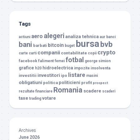
Tags
alegeri
aero
analiza tehnica
actiuni
aur
banci
bursa
bvb
bani
bitcoin
barbati
buget
crypto
companii
contabilitate
carte
carti
copii
fotbal
facebook
faliment
femei
george simion
grafice
hidroelectrica
insolventa
h20
impozite
listare
investitori
investitii
ipo
masini
obligatiuni
politicieni
politica
profit
prospect
Romania
scadere
rezultate financiare
scaderi
taxe
votare
trading
Archives
June 2026