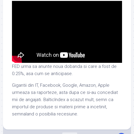
FED urma sa anunte noua dobanda si care a fost de
0.25%, asa cum se anticipase.
Gigantii din IT, Facebook, Google, Amazon, Apple
urmeaza sa raporteze, asta dupa ce si-au concediat
mii de angajati. BalticIndex a scazut mult, semn ca
importul de produse si materii prime a incetinit,
semnaland o posibilia recesiune.