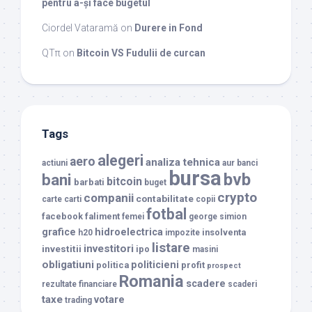
pentru a-și face bugetul
Ciordel Vataramă
on
Durere in Fond
QTπ
on
Bitcoin VS Fudulii de curcan
Tags
alegeri
aero
analiza tehnica
actiuni
aur
banci
bursa
bvb
bani
bitcoin
barbati
buget
crypto
companii
contabilitate
carte
carti
copii
fotbal
facebook
faliment
femei
george simion
grafice
hidroelectrica
insolventa
h20
impozite
listare
investitori
investitii
ipo
masini
obligatiuni
politicieni
politica
profit
prospect
Romania
scadere
rezultate financiare
scaderi
taxe
votare
trading