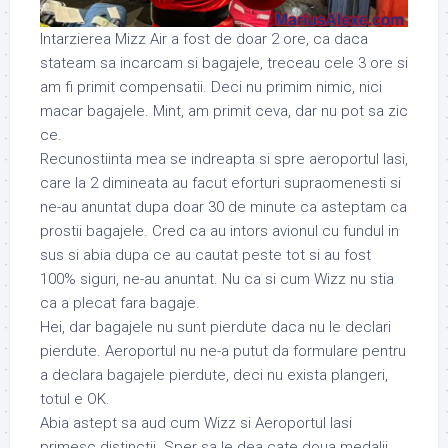
Intarzierea Mizz Air a fost de doar 2 ore, ca daca
stateam sa incarcam si bagajele, treceau cele 3 ore si
am fi primit compensatii. Deci nu primim nimic, nici
macar bagajele. Mint, am primit ceva, dar nu pot sa zic
ce.
Recunostiinta mea se indreapta si spre aeroportul Iasi,
care la 2 dimineata au facut eforturi supraomenesti si
ne-au anuntat dupa doar 30 de minute ca asteptam ca
prostii bagajele. Cred ca au intors avionul cu fundul in
sus si abia dupa ce au cautat peste tot si au fost
100% siguri, ne-au anuntat. Nu ca si cum Wizz nu stia
ca a plecat fara bagaje.
Hei, dar bagajele nu sunt pierdute daca nu le declari
pierdute. Aeroportul nu ne-a putut da formulare pentru
a declara bagajele pierdute, deci nu exista plangeri,
totul e OK.
Abia astept sa aud cum Wizz si Aeroportul Iasi
primesc distinctii. Sper sa le dea cate doua medalii,