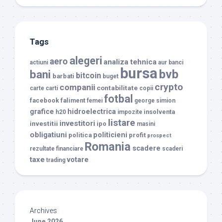
Tags
alegeri
aero
analiza tehnica
actiuni
aur
banci
bursa
bvb
bani
bitcoin
barbati
buget
crypto
companii
contabilitate
carte
carti
copii
fotbal
facebook
faliment
femei
george simion
grafice
hidroelectrica
insolventa
h20
impozite
listare
investitori
investitii
ipo
masini
obligatiuni
politicieni
politica
profit
prospect
Romania
scadere
rezultate financiare
scaderi
taxe
votare
trading
Archives
June 2026