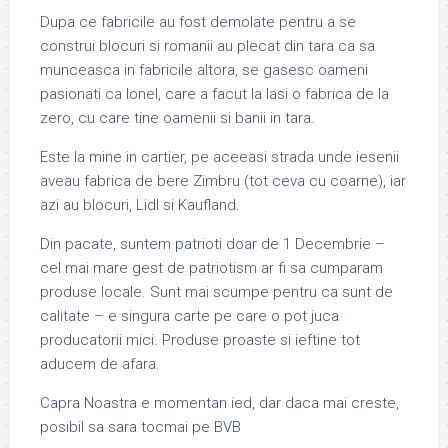
Dupa ce fabricile au fost demolate pentru a se
construi blocuri si romanii au plecat din tara ca sa
munceasca in fabricile altora, se gasesc oameni
pasionati ca Ionel, care a facut la Iasi o fabrica de la
zero, cu care tine oamenii si banii in tara.
Este la mine in cartier, pe aceeasi strada unde iesenii
aveau fabrica de bere Zimbru (tot ceva cu coarne), iar
azi au blocuri, Lidl si Kaufland.
Din pacate, suntem patrioti doar de 1 Decembrie –
cel mai mare gest de patriotism ar fi sa cumparam
produse locale. Sunt mai scumpe pentru ca sunt de
calitate – e singura carte pe care o pot juca
producatorii mici. Produse proaste si ieftine tot
aducem de afara.
Capra Noastra e momentan ied, dar daca mai creste,
posibil sa sara tocmai pe BVB