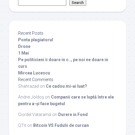
Search
Recent Posts
Ponta plagiatorul
Drone
1 Mai
Pe politicieni ii doare in c.., pe noi ne doare in
curs
Mircea Lucescu
Recent Comments
Shahrazad
on
Ce cadou mi-ai luat?
Andrei Joldoș
on
Companii care se luptă între ele
pentru a-și face bugetul
Ciordel Vataramă
on
Durere in Fond
QTπ
on
Bitcoin VS Fudulii de curcan