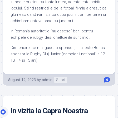
lumea e prieten cu toata lumea, acesta este spiritul
jocului. Stiind restrictiile de la fotbal, fi-miu a crezut ca
glumesc cand i-am zis ca dupa joc, intram pe teren si
schimbam cateva pase cu jucatorii.
In Romania autoritatile “nu gasesc” bani pentru
echipele de rubgy, desi cheltuielile sunt mici.
Din fericire, se mai gasesc sponsori, unul este
Bonas
,
sponsor la Rugby Cluj Junior (campionii nationali la 12,
13, 14 si 15 ani)
August 12, 2023
by
admin
Sport
0
In vizita la Capra Noastra