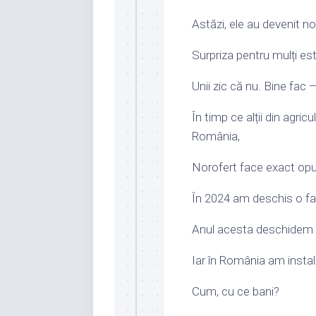
Astăzi, ele au devenit n
Surpriza pentru mulți est
Unii zic că nu. Bine fac
În timp ce alții din agric
România,
Norofert face exact opu
În 2024 am deschis o fa
Anul acesta deschidem în
Iar în România am instal
Cum, cu ce bani?