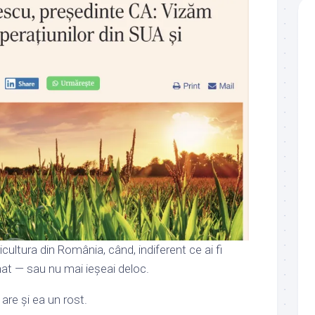
cultura din România, când, indiferent ce ai fi
onat — sau nu mai ieșeai deloc.
 are și ea un rost.