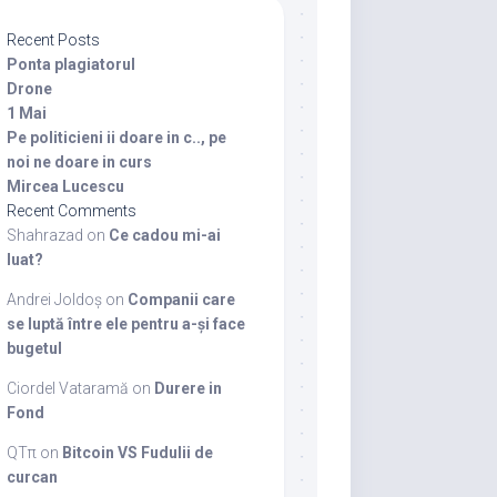
Recent Posts
Ponta plagiatorul
Drone
1 Mai
Pe politicieni ii doare in c.., pe
noi ne doare in curs
Mircea Lucescu
Recent Comments
Shahrazad
on
Ce cadou mi-ai
luat?
Andrei Joldoș
on
Companii care
se luptă între ele pentru a-și face
bugetul
Ciordel Vataramă
on
Durere in
Fond
QTπ
on
Bitcoin VS Fudulii de
curcan