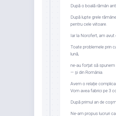
După o boală rămân anti
După lupte grele rămâne 
pentru cele viitoare.
Iar
la Norofert, am avut 
Toate problemele prin ca
lună,
ne-au forțat să spunem „
— și din România.
Avem o relație complicat
Vom avea fabrici pe 3 c
După primul an de coșm
Ne-am propus lucruri ca