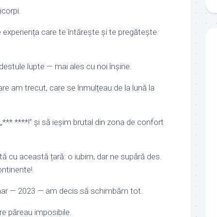
corpi.
experiența care te întărește și te pregătește
destule lupte — mai ales cu noi înșine.
re am trecut, care se înmulțeau de la lună la
*** ****!” și să ieșim brutal din zona de confort
ă cu această țară: o iubim, dar ne supără des.
ontinente!
ar — 2023 — am decis să schimbăm tot.
re păreau imposibile.