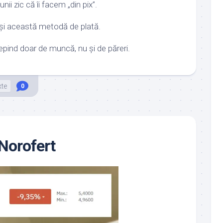
nii zic că îi facem „din pix”.
 și această metodă de plată.
 depind doar de muncă, nu și de păreri.
xte
0
 Norofert