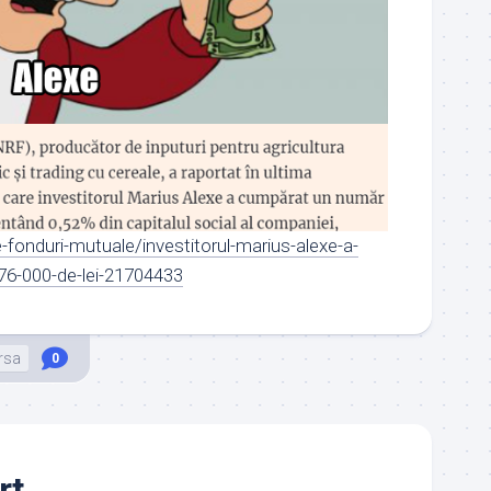
-fonduri-mutuale/investitorul-marius-alexe-a-
76-000-de-lei-21704433
rsa
0
rt