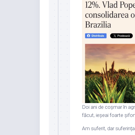
Doi ani de coșmar în agri
făcut, ieșeai foarte șif
Am suferit, dar suferința