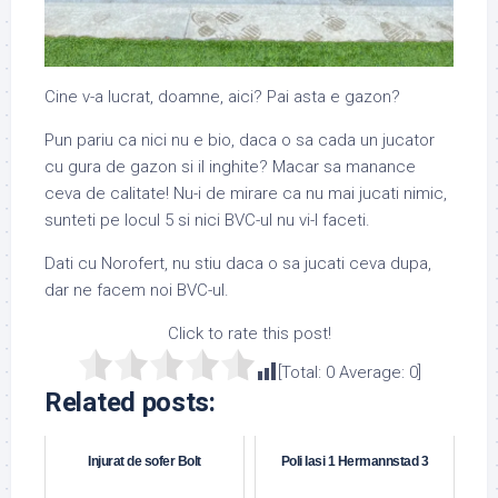
Cine v-a lucrat, doamne, aici? Pai asta e gazon?
Pun pariu ca nici nu e bio, daca o sa cada un jucator
cu gura de gazon si il inghite? Macar sa manance
ceva de calitate! Nu-i de mirare ca nu mai jucati nimic,
sunteti pe locul 5 si nici BVC-ul nu vi-l faceti.
Dati cu Norofert, nu stiu daca o sa jucati ceva dupa,
dar ne facem noi BVC-ul.
Click to rate this post!
[Total:
0
Average:
0
]
Related posts:
Injurat de sofer Bolt
Poli Iasi 1 Hermannstad 3