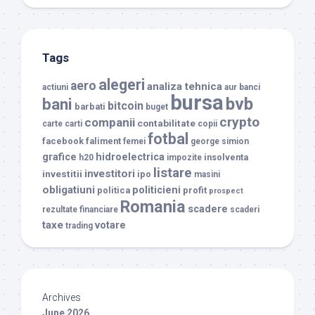
Tags
alegeri
aero
analiza tehnica
actiuni
aur
banci
bursa
bvb
bani
bitcoin
barbati
buget
crypto
companii
contabilitate
carte
carti
copii
fotbal
facebook
faliment
femei
george simion
grafice
hidroelectrica
insolventa
h20
impozite
listare
investitori
investitii
ipo
masini
obligatiuni
politicieni
politica
profit
prospect
Romania
scadere
rezultate financiare
scaderi
taxe
votare
trading
Archives
June 2026