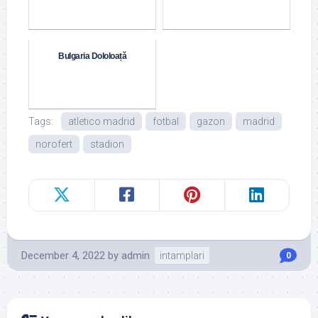
Bulgaria Dololoață
Tags:
atletico madrid
fotbal
gazon
madrid
norofert
stadion
December 4, 2022
by
admin
intamplari
0