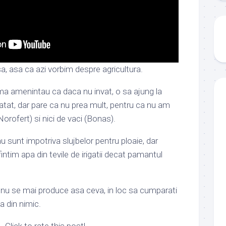
sa, asa ca azi vorbim despre agricultura.
ma amenintau ca daca nu invat, o sa ajung la
atat, dar pare ca nu prea mult, pentru ca nu am
orofert) si nici de vaci (Bonas).
nu sunt impotriva slujbelor pentru ploaie, dar
fintim apa din tevile de irigatii decat pamantul
 nu se mai produce asa ceva, in loc sa cumparati
a din nimic.
Click to rate this post!