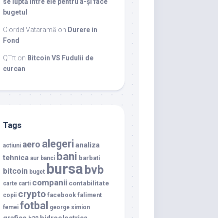
se luptă între ele pentru a-și face
bugetul
Ciordel Vataramă
on
Durere in
Fond
QTπ
on
Bitcoin VS Fudulii de
curcan
Tags
alegeri
aero
analiza
actiuni
bani
tehnica
barbati
aur
banci
bursa
bvb
bitcoin
buget
companii
contabilitate
carte
carti
crypto
facebook
faliment
copii
fotbal
femei
george simion