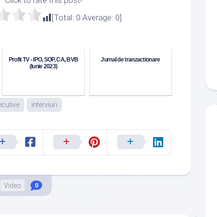
[Total:
0
Average:
0
]
:
Profit TV - IPO, SOP, CA, BVB
Jurnal de tranzactionare
(Iunie 2023)
cutive
interviuri
Video
0