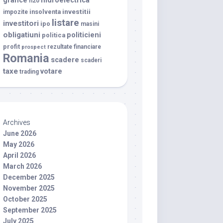
grafice
hidroelectrica
h20
investitii
insolventa
impozite
listare
investitori
ipo
masini
obligatiuni
politicieni
politica
profit
rezultate financiare
prospect
Romania
scadere
scaderi
taxe
votare
trading
Archives
June 2026
May 2026
April 2026
March 2026
December 2025
November 2025
October 2025
September 2025
July 2025