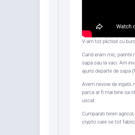
V-am tot plictisit cu bur
Cand eram mic, parintii 
sapa sau la vaci. Am inv
ajuns departe de sapa (N
Avem nevoie de irigatii, 
parca ar fi mai bine sa s
uscat.
Cumparati teren agricol,
crypto care se tot fabric