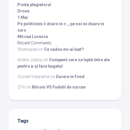
Ponta plagiatorul
Drone
1 Mai
Pe politicieni ii doare in c.., pe noi ne doare in
curs
Mircea Lucescu
Recent Comments
Shahrazad
on
Ce cadou mi-ai luat?
Andrei Joldoș
on
Companii care se luptă între ele
pentru a-și face bugetul
Ciordel Vataramă
on
Durere in Fond
QTπ
on
Bitcoin VS Fudulii de curcan
Tags