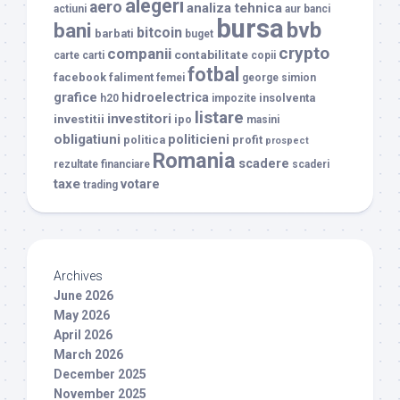
alegeri
aero
analiza tehnica
actiuni
aur
banci
bursa
bvb
bani
bitcoin
barbati
buget
crypto
companii
contabilitate
carte
carti
copii
fotbal
facebook
faliment
femei
george simion
grafice
hidroelectrica
insolventa
h20
impozite
listare
investitori
investitii
ipo
masini
obligatiuni
politicieni
politica
profit
prospect
Romania
scadere
rezultate financiare
scaderi
taxe
votare
trading
Archives
June 2026
May 2026
April 2026
March 2026
December 2025
November 2025