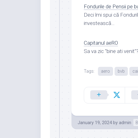
Fondurile de Pensii pe b
Deci îmi spui că Fondurile
investească…
Capitanul aeRO
Sa va zic "bine ati venit"?
Tags:
aero
bvb
ca
January 19, 2024
by
admin
B