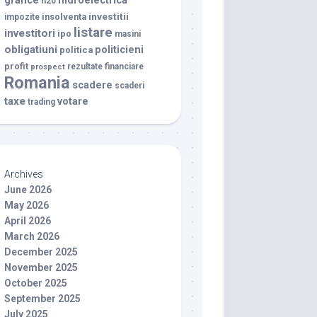
grafice
hidroelectrica
h20
investitii
insolventa
impozite
listare
investitori
ipo
masini
obligatiuni
politicieni
politica
profit
rezultate financiare
prospect
Romania
scadere
scaderi
taxe
votare
trading
Archives
June 2026
May 2026
April 2026
March 2026
December 2025
November 2025
October 2025
September 2025
July 2025