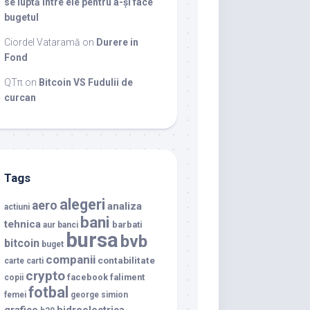
se luptă între ele pentru a-și face
bugetul
Ciordel Vataramă
on
Durere in
Fond
QTπ
on
Bitcoin VS Fudulii de
curcan
Tags
alegeri
aero
analiza
actiuni
bani
tehnica
barbati
aur
banci
bursa
bvb
bitcoin
buget
companii
contabilitate
carte
carti
crypto
facebook
faliment
copii
fotbal
femei
george simion