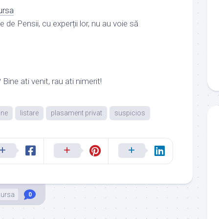
ursa
 de Pensii, cu experții lor, nu au voie să
 Bine ati venit, rau ati nimerit!
ine
listare
plasament privat
suspicios
ursa
0