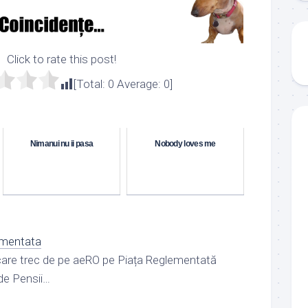
Click to rate this post!
[Total:
0
Average:
0
]
:
Nimanui nu ii pasa
Nobody loves me
ementata
 care trec de pe aeRO pe Piața Reglementată
de Pensii…