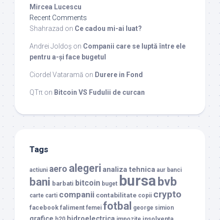
Mircea Lucescu
Recent Comments
Shahrazad
on
Ce cadou mi-ai luat?
Andrei Joldoș
on
Companii care se luptă între ele
pentru a-și face bugetul
Ciordel Vataramă
on
Durere in Fond
QTπ
on
Bitcoin VS Fudulii de curcan
Tags
alegeri
aero
analiza tehnica
actiuni
aur
banci
bursa
bvb
bani
bitcoin
barbati
buget
crypto
companii
contabilitate
carte
carti
copii
fotbal
facebook
faliment
femei
george simion
grafice
hidroelectrica
insolventa
h20
impozite