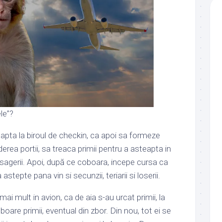
le”?
apta la biroul de checkin, ca apoi sa formeze
erea portii, sa treaca primii pentru a asteapta in
sagerii. Apoi, după ce coboara, incepe cursa ca
a astepte pana vin si secunzii, teriarii si loserii.
mai mult in avion, ca de aia s-au urcat primii, la
boare primii, eventual din zbor. Din nou, tot ei se