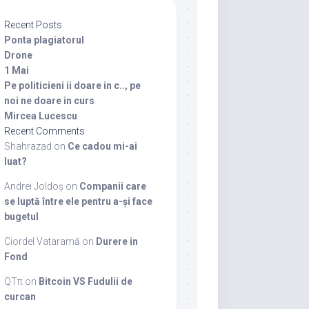
Recent Posts
Ponta plagiatorul
Drone
1 Mai
Pe politicieni ii doare in c.., pe
noi ne doare in curs
Mircea Lucescu
Recent Comments
Shahrazad
on
Ce cadou mi-ai
luat?
Andrei Joldoș
on
Companii care
se luptă între ele pentru a-și face
bugetul
Ciordel Vataramă
on
Durere in
Fond
QTπ
on
Bitcoin VS Fudulii de
curcan