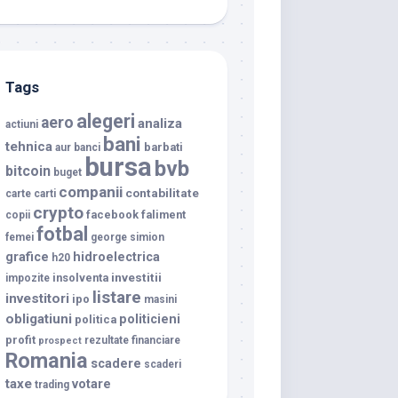
Tags
alegeri
aero
analiza
actiuni
bani
tehnica
barbati
aur
banci
bursa
bvb
bitcoin
buget
companii
contabilitate
carte
carti
crypto
facebook
faliment
copii
fotbal
femei
george simion
grafice
hidroelectrica
h20
investitii
insolventa
impozite
listare
investitori
ipo
masini
obligatiuni
politicieni
politica
profit
rezultate financiare
prospect
Romania
scadere
scaderi
taxe
votare
trading