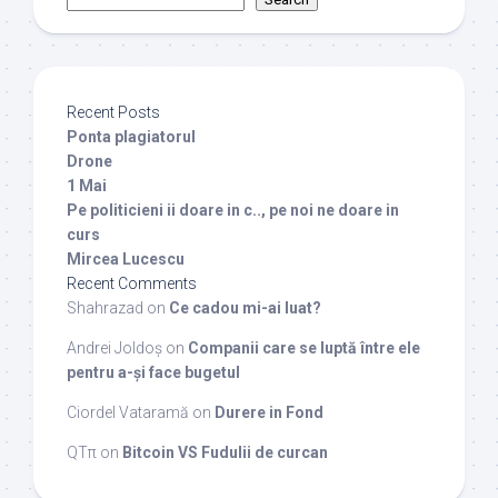
Recent Posts
Ponta plagiatorul
Drone
1 Mai
Pe politicieni ii doare in c.., pe noi ne doare in
curs
Mircea Lucescu
Recent Comments
Shahrazad
on
Ce cadou mi-ai luat?
Andrei Joldoș
on
Companii care se luptă între ele
pentru a-și face bugetul
Ciordel Vataramă
on
Durere in Fond
QTπ
on
Bitcoin VS Fudulii de curcan