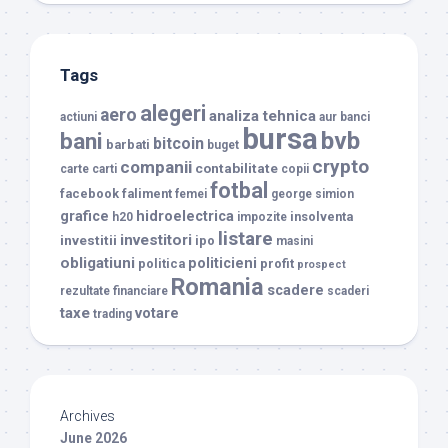
Tags
alegeri
aero
analiza tehnica
actiuni
aur
banci
bursa
bvb
bani
bitcoin
barbati
buget
crypto
companii
contabilitate
carte
carti
copii
fotbal
facebook
faliment
femei
george simion
grafice
hidroelectrica
insolventa
h20
impozite
listare
investitori
investitii
ipo
masini
obligatiuni
politicieni
politica
profit
prospect
Romania
scadere
rezultate financiare
scaderi
taxe
votare
trading
Archives
June 2026