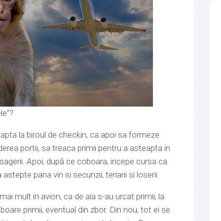
le”?
apta la biroul de checkin, ca apoi sa formeze
erea portii, sa treaca primii pentru a asteapta in
sagerii. Apoi, după ce coboara, incepe cursa ca
a astepte pana vin si secunzii, teriarii si loserii.
mai mult in avion, ca de aia s-au urcat primii, la
boare primii, eventual din zbor. Din nou, tot ei se