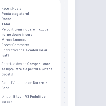
Recent Posts
Ponta plagiatorul
Drone
1 Mai
Pe politicieni ii doare in c.., pe
noi ne doare in curs
Mircea Lucescu
Recent Comments
Shahrazad
on
Ce cadou mi-ai
luat?
Andrei Joldoș
on
Companii care
se luptă între ele pentru a-și face
bugetul
Ciordel Vataramă
on
Durere in
Fond
QTπ
on
Bitcoin VS Fudulii de
curcan