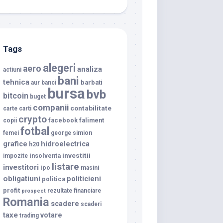
Tags
alegeri
aero
analiza
actiuni
bani
tehnica
barbati
aur
banci
bursa
bvb
bitcoin
buget
companii
contabilitate
carte
carti
crypto
facebook
faliment
copii
fotbal
femei
george simion
grafice
hidroelectrica
h20
investitii
insolventa
impozite
listare
investitori
ipo
masini
obligatiuni
politicieni
politica
profit
rezultate financiare
prospect
Romania
scadere
scaderi
taxe
votare
trading