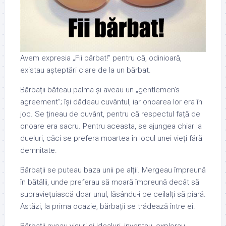
Avem expresia „Fii bărbat!” pentru că, odinioară,
existau așteptări clare de la un bărbat.
Bărbații băteau palma și aveau un „gentlemen’s
agreement”; își dădeau cuvântul, iar onoarea lor era în
joc. Se țineau de cuvânt, pentru că respectul față de
onoare era sacru. Pentru aceasta, se ajungea chiar la
dueluri, căci se prefera moartea în locul unei vieți fără
demnitate.
Bărbații se puteau baza unii pe alții. Mergeau împreună
în bătălii, unde preferau să moară împreună decât să
supraviețuiască doar unul, lăsându-i pe ceilalți să piară.
Astăzi, la prima ocazie, bărbații se trădează între ei.
Bărbații aveau visuri și idealuri, inventau, explorau,