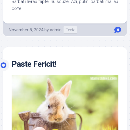
Barbatii livrau fapte, nu scuze. Azi, putini barbati mai au
co*e!
November 8, 2024
by
admin
Texte
0
Paste Fericit!