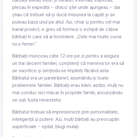
plecau în expediții – dracu’ știe unde ajungeau – dar
știau că trebuie să-și ducă misiunea la capăt și se
puteau baza unul pe altul. Azi, chiar și pentru cel mai
banal proiect, e greu să formezi o echipă de câțiva
bărbați în care să ai încredere. „Cele mai multe curve
nu-s femei.”
Bărbații munceau câte 12 ore pe zi pentru a asigura
un trai decent familiei, conștienți că menirea lor era să
se sacrifice și simțindu-se împliniți făcând asta.
Bărbatul era un paratrăsnet, asumându-și toate
problemele familiei. Bărbații erau lideri; astăzi, mulți nu
mai conduc nici măcar în propriile familii, ascunzându-
se sub fusta nevestelor.
Bărbatul trebuia să impresioneze prin personalitate,
inteligență și putere. Azi, mulți bărbați au preocupări
superficiale – epilat, blugi mulați.