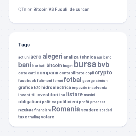
QTπ
on
Bitcoin VS Fudulii de curcan
Tags
alegeri
aero
analiza tehnica
actiuni
aur
banci
bursa
bvb
bani
bitcoin
barbati
buget
crypto
companii
contabilitate
carte
carti
copii
fotbal
facebook
faliment
femei
george simion
grafice
hidroelectrica
insolventa
h20
impozite
listare
investitori
investitii
ipo
masini
obligatiuni
politicieni
politica
profit
prospect
Romania
scadere
rezultate financiare
scaderi
taxe
votare
trading