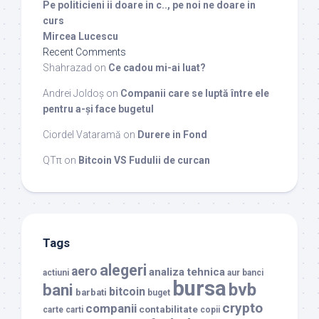
Pe politicieni ii doare in c.., pe noi ne doare in
curs
Mircea Lucescu
Recent Comments
Shahrazad
on
Ce cadou mi-ai luat?
Andrei Joldoș
on
Companii care se luptă între ele
pentru a-și face bugetul
Ciordel Vataramă
on
Durere in Fond
QTπ
on
Bitcoin VS Fudulii de curcan
Tags
alegeri
aero
analiza tehnica
actiuni
aur
banci
bursa
bvb
bani
bitcoin
barbati
buget
crypto
companii
contabilitate
carte
carti
copii