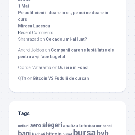
1 Mai
Pe politicieni ii doare in c.., pe noi ne doare in
curs
Mircea Lucescu
Recent Comments
Shahrazad
on
Ce cadou mi-ai luat?
Andrei Joldoș
on
Companii care se luptă între ele
pentru a-și face bugetul
Ciordel Vataramă
on
Durere in Fond
QTπ
on
Bitcoin VS Fudulii de curcan
Tags
alegeri
aero
analiza tehnica
actiuni
aur
banci
bursa
bvb
bani
bitcoin
barbati
buget