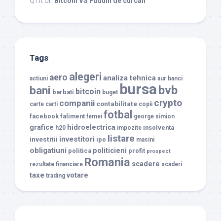
QTπ
on
Bitcoin VS Fudulii de curcan
Tags
alegeri
aero
analiza tehnica
actiuni
aur
banci
bursa
bvb
bani
bitcoin
barbati
buget
crypto
companii
contabilitate
carte
carti
copii
fotbal
facebook
faliment
femei
george simion
grafice
hidroelectrica
insolventa
h20
impozite
listare
investitori
investitii
ipo
masini
obligatiuni
politicieni
politica
profit
prospect
Romania
scadere
rezultate financiare
scaderi
taxe
votare
trading