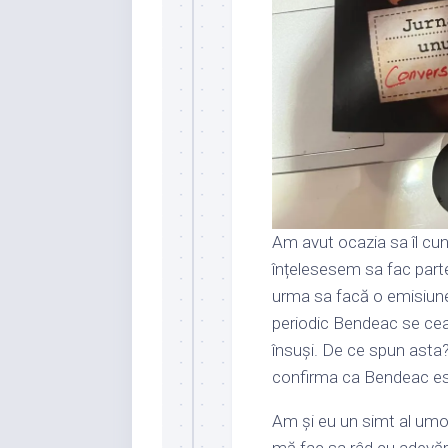
Am avut ocazia sa îl c
înțelesesem sa fac parte
urma sa facă o emisiune
periodic Bendeac se cear
însuși. De ce spun asta?
confirma ca Bendeac este
Am și eu un simt al umor
mă fac sa râd cu adevăra