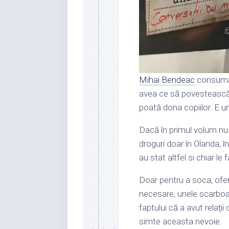
Mihai Bendeac
consumă a
avea ce să povestească în 
poată dona copiilor. E un 
Dacă în primul volum nu 
droguri doar în Olanda, 
au stat altfel si chiar l
Doar pentru a soca, ofer
necesare, unele scarbo
faptului că a avut relați
simte aceasta nevoie.