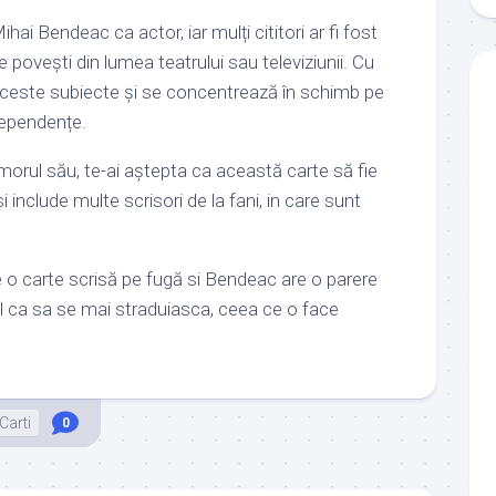
hai Bendeac ca actor, iar mulți cititori ar fi fost
 povești din lumea teatrului sau televiziunii. Cu
 aceste subiecte și se concentrează în schimb pe
dependențe.
orul său, te-ai aștepta ca această carte să fie
include multe scrisori de la fani, in care sunt
e o carte scrisă pe fugă si Bendeac are o parere
l ca sa se mai straduiasca, ceea ce o face
Carti
0