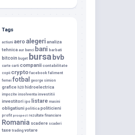
Tags
alegeri
aero
analiza
actiuni
bani
tehnica
barbati
aur
banci
bursa
bvb
bitcoin
buget
companii
contabilitate
carte
carti
crypto
facebook
faliment
copii
fotbal
femei
george simion
grafice
hidroelectrica
h20
investitii
insolventa
impozite
listare
investitori
ipo
masini
obligatiuni
politicieni
politica
profit
rezultate financiare
prospect
Romania
scadere
scaderi
taxe
votare
trading