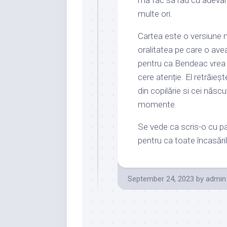
multe ori.
Cartea este o versiune mo
oralitatea pe care o avea
pentru ca Bendeac vrea 
cere atenție. El retrăieșt
din copilărie si cei născ
momente.
Se vede ca scris-o cu pasi
pentru ca toate încasăril
September 24, 2023
by
admin