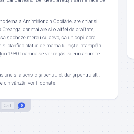
derna a Amintirilor din Copilărie, are chiar si
 Creanga, dar mai are si o altfel de oralitate,
sa șocheze mereu cu ceva, ca un copil care
e si clarifica alături de mama lui niște întâmplări
uți in 1980 toamna se vor regăsi si ei in anumite
une și a scris-o și pentru el, dar și pentru alții,
e din vânzări vor fi donate.
Carti
0