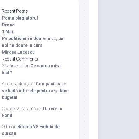
Recent Posts
Ponta plagiatorul
Drone
1 Mai
Pe politicieni ii doare in c.., pe
noi ne doare in curs
Mircea Lucescu
Recent Comments
Shahrazad
on
Ce cadou mi-ai
luat?
Andrei Joldoș
on
Companii care
se luptă între ele pentru a-și face
bugetul
Ciordel Vataramă
on
Durere in
Fond
QTπ
on
Bitcoin VS Fudulii de
curcan