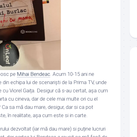
unosc pe
Mihai Bendeac
. Acum 10-15 ani ne
 din echipa lui de scenariști de la Prima TV, unde
 cu Viorel Gaița. Desigur că s-au certat, așa cum
ta cu cineva, dar de cele mai multe ori cu el
 Ca sa mă dau mare, desigur, dar si ca pot
, în realitate, așa cum este si in carte.
ului dezvoltat (iar mă dau mare) si puține
lucruri
t, dar cartea lui Bendeac a reușit sa mă facă de