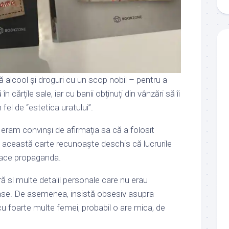
lcool și droguri cu un scop nobil – pentru a
cărțile sale, iar cu banii obținuți din vânzări să îi
fel de “estetica uratului”.
eram convinși de afirmația sa că a folosit
în această carte recunoaște deschis că lucrurile
e face propaganda.
ă si multe detalii personale care nu erau
ase. De
asemenea, insistă obsesiv asupra
i cu foarte multe femei, probabil o are mica, de