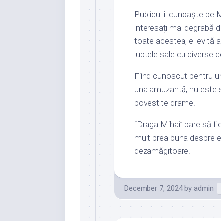
Publicul îl cunoaște pe Mi
interesați mai degrabă de
toate acestea, el evită
luptele sale cu diverse 
Fiind cunoscut pentru um
una amuzantă, nu este si 
povestite drame.
“Draga Mihai” pare să fi
mult prea buna despre e
dezamăgitoare.
December 7, 2024
by
admin