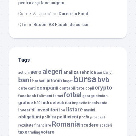
pentru a-și face bugetul
Ciordel Vataramă
on
Durere in Fond
QTπ
on
Bitcoin VS Fudulii de curcan
Tags
alegeri
aero
analiza tehnica
actiuni
aur
banci
bursa
bvb
bani
bitcoin
barbati
buget
crypto
companii
contabilitate
carte
carti
copii
fotbal
facebook
faliment
femei
george simion
grafice
hidroelectrica
insolventa
h20
impozite
listare
investitori
investitii
ipo
masini
obligatiuni
politicieni
politica
profit
prospect
Romania
scadere
rezultate financiare
scaderi
taxe
votare
trading