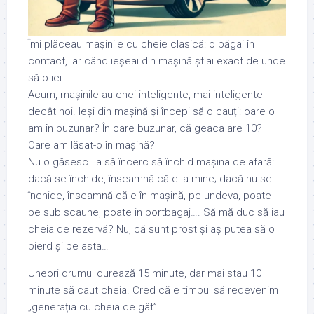
Îmi plăceau mașinile cu cheie clasică: o băgai în
contact, iar când ieșeai din mașină știai exact de unde
să o iei.
Acum, mașinile au chei inteligente, mai inteligente
decât noi. Ieși din mașină și începi să o cauți: oare o
am în buzunar? În care buzunar, că geaca are 10?
Oare am lăsat-o în mașină?
Nu o găsesc. Ia să încerc să închid mașina de afară:
dacă se închide, înseamnă că e la mine; dacă nu se
închide, înseamnă că e în mașină, pe undeva, poate
pe sub scaune, poate in portbagaj…. Să mă duc să iau
cheia de rezervă? Nu, că sunt prost și aș putea să o
pierd și pe asta…
Uneori drumul durează 15 minute, dar mai stau 10
minute să caut cheia. Cred că e timpul să redevenim
„generația cu cheia de gât”.