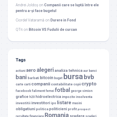
Andrei Joldoș
on
Companii care se luptă între ele
pentru a-și face bugetul
Ciordel Vataramă
on
Durere in Fond
QTπ
on
Bitcoin VS Fudulii de curcan
Tags
alegeri
aero
analiza tehnica
actiuni
aur
banci
bursa
bvb
bani
bitcoin
barbati
buget
crypto
companii
contabilitate
carte
carti
copii
fotbal
facebook
faliment
femei
george simion
grafice
hidroelectrica
insolventa
h20
impozite
listare
investitori
investitii
ipo
masini
obligatiuni
politicieni
politica
profit
prospect
Romania
scadere
rezultate financiare
scaderi