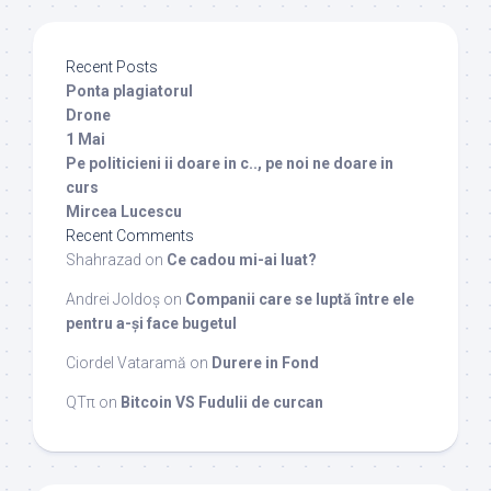
Recent Posts
Ponta plagiatorul
Drone
1 Mai
Pe politicieni ii doare in c.., pe noi ne doare in
curs
Mircea Lucescu
Recent Comments
Shahrazad
on
Ce cadou mi-ai luat?
Andrei Joldoș
on
Companii care se luptă între ele
pentru a-și face bugetul
Ciordel Vataramă
on
Durere in Fond
QTπ
on
Bitcoin VS Fudulii de curcan