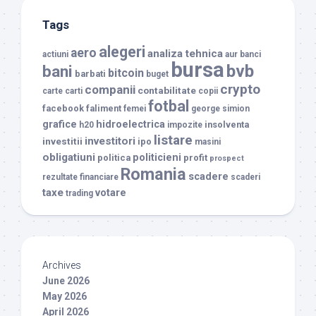
Tags
alegeri
aero
analiza tehnica
actiuni
aur
banci
bursa
bvb
bani
bitcoin
barbati
buget
crypto
companii
contabilitate
carte
carti
copii
fotbal
facebook
faliment
femei
george simion
grafice
hidroelectrica
insolventa
h20
impozite
listare
investitori
investitii
ipo
masini
obligatiuni
politicieni
politica
profit
prospect
Romania
scadere
rezultate financiare
scaderi
taxe
votare
trading
Archives
June 2026
May 2026
April 2026