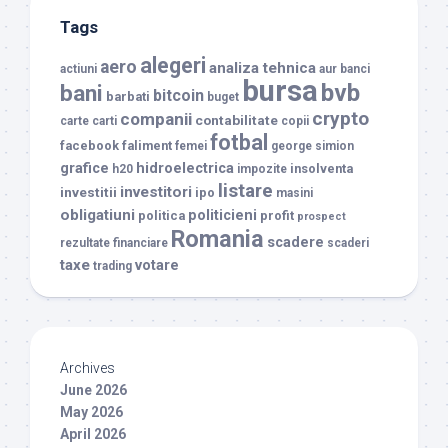
Tags
alegeri
aero
analiza tehnica
actiuni
aur
banci
bursa
bvb
bani
bitcoin
barbati
buget
crypto
companii
contabilitate
carte
carti
copii
fotbal
facebook
faliment
femei
george simion
grafice
hidroelectrica
insolventa
h20
impozite
listare
investitori
investitii
ipo
masini
obligatiuni
politicieni
politica
profit
prospect
Romania
scadere
rezultate financiare
scaderi
taxe
votare
trading
Archives
June 2026
May 2026
April 2026