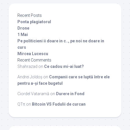
Recent Posts
Ponta plagiatorul
Drone
1 Mai
Pe politicieni ii doare in c.., pe noi ne doare in
curs
Mircea Lucescu
Recent Comments
Shahrazad
on
Ce cadou mi-ai luat?
Andrei Joldoș
on
Companii care se luptă între ele
pentru a-și face bugetul
Ciordel Vataramă
on
Durere in Fond
QTπ
on
Bitcoin VS Fudulii de curcan