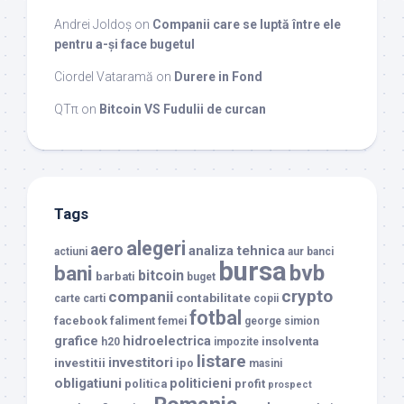
Andrei Joldoș
on
Companii care se luptă între ele
pentru a-și face bugetul
Ciordel Vataramă
on
Durere in Fond
QTπ
on
Bitcoin VS Fudulii de curcan
Tags
alegeri
aero
analiza tehnica
actiuni
aur
banci
bursa
bvb
bani
bitcoin
barbati
buget
crypto
companii
contabilitate
carte
carti
copii
fotbal
facebook
faliment
femei
george simion
grafice
hidroelectrica
insolventa
h20
impozite
listare
investitori
investitii
ipo
masini
obligatiuni
politicieni
politica
profit
prospect