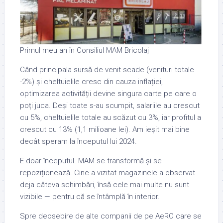
Primul meu an în Consiliul MAM Bricolaj
Când principala sursă de venit scade (venituri totale
-2%) și cheltuielile cresc din cauza inflației,
optimizarea activității devine singura carte pe care o
poți juca. Deși toate s-au scumpit, salariile au crescut
cu 5%, cheltuielile totale au scăzut cu 3%, iar profitul a
crescut cu 13% (1,1 milioane lei). Am ieșit mai bine
decât speram la începutul lui 2024.
E doar începutul. MAM se transformă și se
repoziționează. Cine a vizitat
magazinele a observat
deja câteva schimbări, însă cele mai multe nu sunt
vizibile — pentru că se întâmplă în interior.
Spre deosebire de alte companii de pe AeRO care se