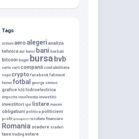
Tags
alegeri
aero
analiza
actiuni
bani
tehnica
barbati
aur
banci
bursa
bvb
bitcoin
buget
companii
contabilitate
carte
carti
crypto
facebook
faliment
copii
fotbal
femei
george simion
grafice
hidroelectrica
h20
investitii
insolventa
impozite
listare
investitori
ipo
masini
obligatiuni
politicieni
politica
profit
rezultate financiare
prospect
Romania
scadere
scaderi
taxe
votare
trading