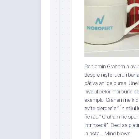
Benjamin Graham a avut n
despre niște lucruri bana
câțiva ani de bursa. Unele
nivelul celor mai bune p
exemplu, Graham ne îndea
evite pierderile.” În stilu
fie rău.” Graham ne sp
intrinsecă”. Deci sa plat
la asta… Mind blown.