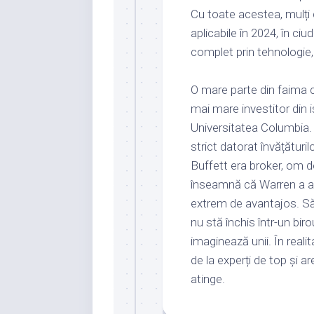
Cu toate acestea, mulți 
aplicabile în 2024, în ci
complet prin tehnologie
O mare parte din faima că
mai mare investitor din i
Universitatea Columbia. 
strict datorat învățături
Buffett era broker, om 
înseamnă că Warren a av
extrem de avantajos. Să 
nu stă închis într-un biro
imaginează unii. În realit
de la experți de top și ar
atinge.