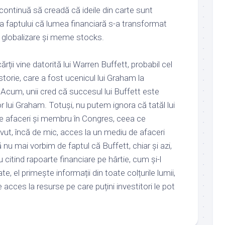
continuă să creadă că ideile din carte sunt
uda faptului că lumea financiară s-a transformat
, globalizare și meme stocks.
rții vine datorită lui Warren Buffett, probabil cel
storie, care a fost ucenicul lui Graham la
Acum, unii cred că succesul lui Buffett este
lor lui Graham. Totuși, nu putem ignora că tatăl lui
de afaceri și membru în Congres, ceea ce
ut, încă de mic, acces la un mediu de afaceri
nu mai vorbim de faptul că Buffett, chiar și azi,
u citind rapoarte financiare pe hârtie, cum și-l
ate, el primește informații din toate colțurile lumii,
e acces la resurse pe care puțini investitori le pot