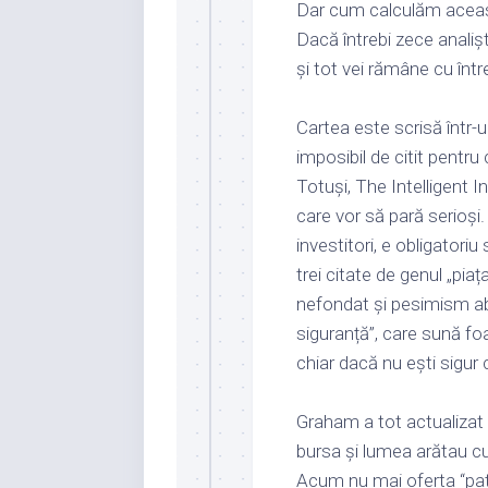
Dar cum calculăm aceast
Dacă întrebi zece analișt
și tot vei rămâne cu într
Cartea este scrisă într-
imposibil de citit pentru
Totuși, The Intelligent In
care vor să pară serioși. 
investitori, e obligatori
trei citate de genul „pia
nefondat și pesimism ab
siguranță”, care sună foa
chiar dacă nu ești sigur
Graham a tot actualizat 
bursa și lumea arătau cu 
Acum nu mai oferta “patc