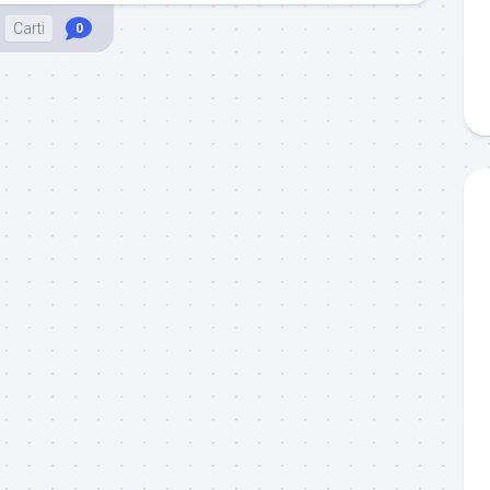
Carti
0