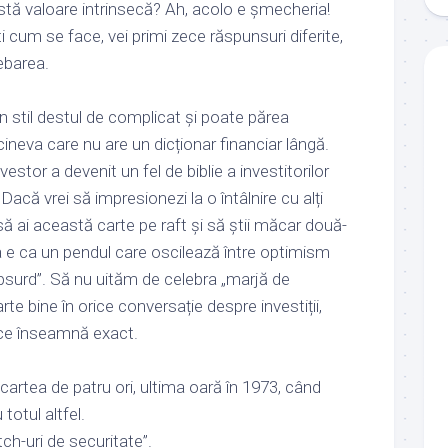
ă valoare intrinsecă? Ah, acolo e șmecheria!
i cum se face, vei primi zece răspunsuri diferite,
ebarea.
un stil destul de complicat și poate părea
 cineva care nu are un dicționar financiar lângă.
vestor a devenit un fel de biblie a investitorilor
Dacă vrei să impresionezi la o întâlnire cu alți
u să ai această carte pe raft și să știi măcar două-
ța e ca un pendul care oscilează între optimism
surd”. Să nu uităm de celebra „marjă de
rte bine în orice conversație despre investiții,
 ce înseamnă exact.
cartea de patru ori, ultima oară în 1973, când
totul altfel.
h-uri de securitate”.