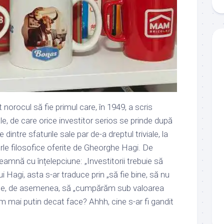
orocul să fie primul care, în 1949, a scris
le, de care orice investitor serios se prinde după
 dintre sfaturile sale par de-a dreptul triviale, la
erle filosofice oferite de Gheorghe Hagi. De
mnă cu înțelepciune: „Investitorii trebuie să
l lui Hagi, asta s-ar traduce prin „să fie bine, să nu
une, de asemenea, să „cumpărăm sub valoarea
im mai putin decat face? Ahhh, cine s-ar fi gandit