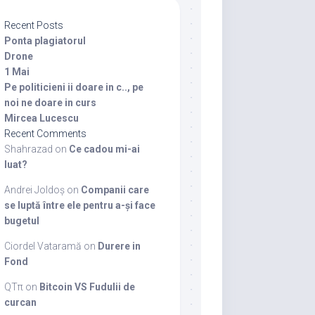
Recent Posts
Ponta plagiatorul
Drone
1 Mai
Pe politicieni ii doare in c.., pe
noi ne doare in curs
Mircea Lucescu
Recent Comments
Shahrazad
on
Ce cadou mi-ai
luat?
Andrei Joldoș
on
Companii care
se luptă între ele pentru a-și face
bugetul
Ciordel Vataramă
on
Durere in
Fond
QTπ
on
Bitcoin VS Fudulii de
curcan