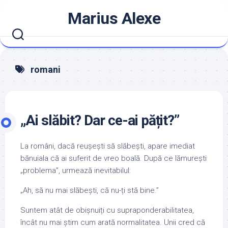
Skip
Marius Alexe
to
content
romani
„Ai slăbit? Dar ce-ai pățit?”
La români, dacă reușești să slăbești, apare imediat
bănuiala că ai suferit de vreo boală. După ce lămurești
„problema”, urmează inevitabilul:
„Ah, să nu mai slăbești, că nu-ți stă bine.”
Suntem atât de obișnuiți cu supraponderabilitatea,
încât nu mai știm cum arată normalitatea. Unii cred că