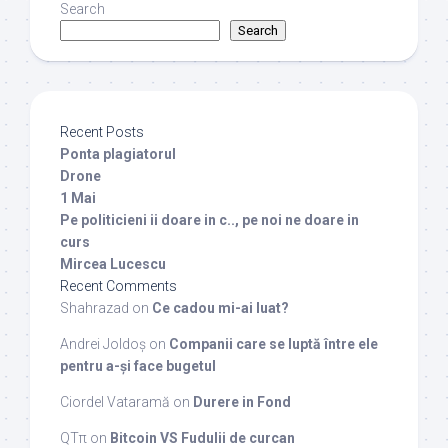
Search
Search
Recent Posts
Ponta plagiatorul
Drone
1 Mai
Pe politicieni ii doare in c.., pe noi ne doare in
curs
Mircea Lucescu
Recent Comments
Shahrazad
on
Ce cadou mi-ai luat?
Andrei Joldoș
on
Companii care se luptă între ele
pentru a-și face bugetul
Ciordel Vataramă
on
Durere in Fond
QTπ
on
Bitcoin VS Fudulii de curcan