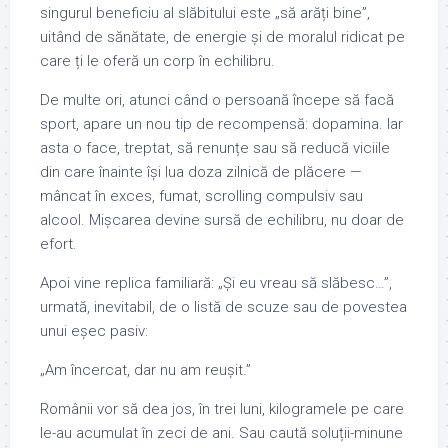
singurul beneficiu al slăbitului este „să arăți bine”,
uitând de sănătate, de energie și de moralul ridicat pe
care ți le oferă un corp în echilibru.
De multe ori, atunci când o persoană începe să facă
sport, apare un nou tip de recompensă: dopamina. Iar
asta o face, treptat, să renunțe sau să reducă viciile
din care înainte își lua doza zilnică de plăcere —
mâncat în exces, fumat, scrolling compulsiv sau
alcool. Mișcarea devine sursă de echilibru, nu doar de
efort.
Apoi vine replica familiară: „Și eu vreau să slăbesc…”,
urmată, inevitabil, de o listă de scuze sau de povestea
unui eșec pasiv:
„Am încercat, dar nu am reușit.”
Românii vor să dea jos, în trei luni, kilogramele pe care
le-au acumulat în zeci de ani. Sau caută soluții-minune