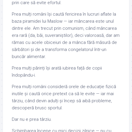
prin care să evite efortul.
Prea mulți români își caută fericirea în lucruri aflate la
baza piramidei lui Maslow — iar mâncarea este unul
dintre ele. Am trecut prin comunism, când mâncarea
era rară (da, băi, suveraniștilor), deci valoroasă, dar am
rămas cu acele obiceiuri de a mânca fără măsură de
sărbători și de a transforma congelatorul într-un
buncăr alimentar.
Prea mulți părinți își arată iubirea față de copii
îndopându-i.
Prea mulți români consideră orele de educație fizică
inutile și caută orice pretext ca să le evite — iar mai
târziu, când devin adulți și încep să aibă probleme,
descoperă brusc sportul.
Dar nu e prea târziu.
Schimbarea începe cu mici decizii zilnice — nu cu