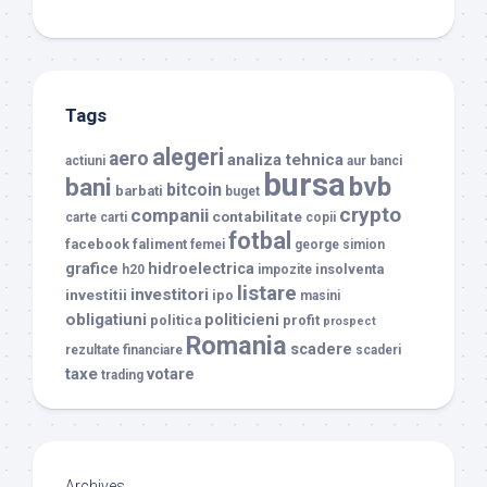
Tags
alegeri
aero
analiza tehnica
actiuni
aur
banci
bursa
bvb
bani
bitcoin
barbati
buget
crypto
companii
contabilitate
carte
carti
copii
fotbal
facebook
faliment
femei
george simion
grafice
hidroelectrica
insolventa
h20
impozite
listare
investitori
investitii
ipo
masini
obligatiuni
politicieni
politica
profit
prospect
Romania
scadere
rezultate financiare
scaderi
taxe
votare
trading
Archives