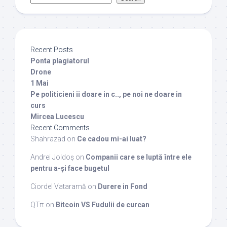
Recent Posts
Ponta plagiatorul
Drone
1 Mai
Pe politicieni ii doare in c.., pe noi ne doare in
curs
Mircea Lucescu
Recent Comments
Shahrazad
on
Ce cadou mi-ai luat?
Andrei Joldoș
on
Companii care se luptă între ele
pentru a-și face bugetul
Ciordel Vataramă
on
Durere in Fond
QTπ
on
Bitcoin VS Fudulii de curcan