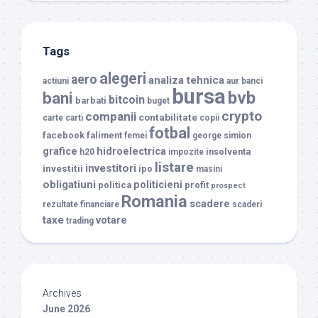
Tags
alegeri
aero
analiza tehnica
actiuni
aur
banci
bursa
bvb
bani
bitcoin
barbati
buget
crypto
companii
contabilitate
carte
carti
copii
fotbal
facebook
faliment
femei
george simion
grafice
hidroelectrica
insolventa
h20
impozite
listare
investitori
investitii
ipo
masini
obligatiuni
politicieni
politica
profit
prospect
Romania
scadere
rezultate financiare
scaderi
taxe
votare
trading
Archives
June 2026