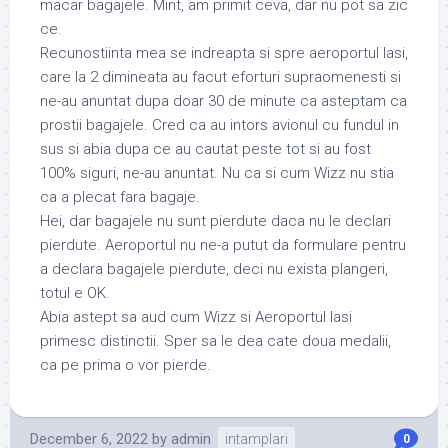
macar bagajele. Mint, am primit ceva, dar nu pot sa zic
ce.
Recunostiinta mea se indreapta si spre aeroportul Iasi,
care la 2 dimineata au facut eforturi supraomenesti si
ne-au anuntat dupa doar 30 de minute ca asteptam ca
prostii bagajele. Cred ca au intors avionul cu fundul in
sus si abia dupa ce au cautat peste tot si au fost
100% siguri, ne-au anuntat. Nu ca si cum Wizz nu stia
ca a plecat fara bagaje.
Hei, dar bagajele nu sunt pierdute daca nu le declari
pierdute. Aeroportul nu ne-a putut da formulare pentru
a declara bagajele pierdute, deci nu exista plangeri,
totul e OK.
Abia astept sa aud cum Wizz si Aeroportul Iasi
primesc distinctii. Sper sa le dea cate doua medalii,
ca pe prima o vor pierde.
December 6, 2022
by
admin
intamplari
0