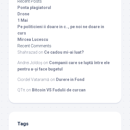
Recent Posts
Ponta plagiatorul
Drone
1 Mai
Pe politicieni ii doare in c.., pe noi ne doare in
curs
Mircea Lucescu
Recent Comments
Shahrazad
on
Ce cadou mi-ai luat?
Andrei Joldoș
on
Companii care se luptă între ele
pentru a-și face bugetul
Ciordel Vataramă
on
Durere in Fond
QTπ
on
Bitcoin VS Fudulii de curcan
Tags