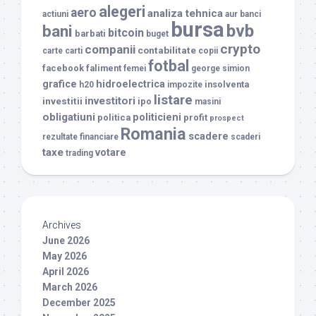
alegeri
aero
analiza tehnica
actiuni
aur
banci
bursa
bvb
bani
bitcoin
barbati
buget
crypto
companii
contabilitate
carte
carti
copii
fotbal
facebook
faliment
femei
george simion
grafice
hidroelectrica
insolventa
h20
impozite
listare
investitori
investitii
ipo
masini
obligatiuni
politicieni
politica
profit
prospect
Romania
scadere
rezultate financiare
scaderi
taxe
votare
trading
Archives
June 2026
May 2026
April 2026
March 2026
December 2025