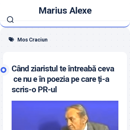
Skip
Marius Alexe
to
content
Mos Craciun
Când ziaristul te întreabă ceva
ce nu e în poezia pe care ți-a
scris-o PR-ul